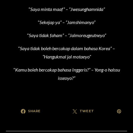
“
Saya minta maaf” – “Jwesunghamnida”
“
Sekejap ya” – “Jamshimanyo”
“
Saya tidak faham” – “Jalmoreugeutneyo”
“
Saya tidak boleh bercakap dalam bahasa Korea” –
“Hangukmal jal motaeyo”
“
Kamu boleh bercakap bahasa Inggeris?” – Yong-o halssu
isseoyo?”
SHARE
TWEET