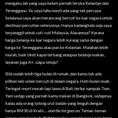
mengaku lah yang saya belum pernah teroka Kelantan dan
Terengganu. Ya, saya tahu mesti ada yang tak percaya.
Selalunya saya akan merancang bercuti ke luar negara untuk
destinasi percutian seterusnya. Hanya kadangkala saja saya
terpanggil untuk cuti-cuti Malaysia. Alasannya? Kerana
harga belanja ke luar negara lebih kurang sama dengan
harga ke Terengganu atau pun ke Kelantan. Malahan lebih
murah, baik tiket kapal terbang ataupun belanja makan,
layanan juga A+, siapa setuju?
Bila sudah lebih tiga bulan di rumah, dan kamu tak ada
pilihan lain selain bercuti di dalam negara. Hati mulai resah.
Teringat
resort
murah tapi lawa di Bali, terliur nampak Tom
Yam sedap yang pernah kamu makan di Bangkok, sedapnya
kalau ada orang tolong urut badan yang lenguh dengan
hanya RM30 di Krabi….
and the list goes on.
Teman-teman
ramai yang mengadu
flight
terpaksa
cancel
kerana penularan