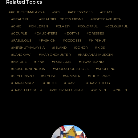
Related Topics
#CUTICUTIMALAYSIA
70S
ACCESSORIES
BEACH
BEAUTIFUL
BEAUTIFULDESTINATIONS
BOTTEGAVENETA
CHIC
CHILDREN
CLASSY
COLORFUL
COLOURFUL
COUPLE
DAUGHTERS
DOTTYS
DRESSES
FABULOUS
FASHION
GODDESS
HIPSHUT
HIPSHUTMALAYSIA
ISLAND
JOHOR
KIDS
LANGKAWI
MARIONCAUNTER
NADIANASIMUDDIN
NATURE
PINK
PORTLUXE
RAWAISLAND
ROISEHUNTINGTON
SHOESSHOESSHOES
SHOPPING
STYLEINSPO
STYLIST
SUMMER
THEMEPARK
TIARAESCAPE
TIKTOK
TRAVEL
TRAVELBLOG
TRAVELBLOGGER
VICTORIABECKHAM
WESTIN
YIULIN