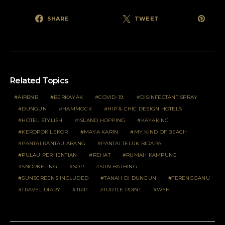
SHARE
TWEET
Related Topics
AIRBNB
BERKAYAK
COVID-19.
DISINFECTANT SPRAY
DUNGUN
HAMMOCK
HIP & CHIC DESIGN HOTELS
HOTEL STYLISH
ISLAND HOPPING
KAYAKING
KEROPOK LEKOR
MAYA KARIN
MY KIND OF BEACH
PANTAI RANTAU ABANG
PANTAI TELUK BIDARA
PULAU PERHENTIAN
REHAT
RUMAH KAMPUNG
SNORKELING
SOP
SUN-BATHING
SUNSCREENS INCLUDED
TANAH DI DUNGUN
TERENGGANU
TRAVEL DIARY
TRIP
TURTLE POINT
WFH