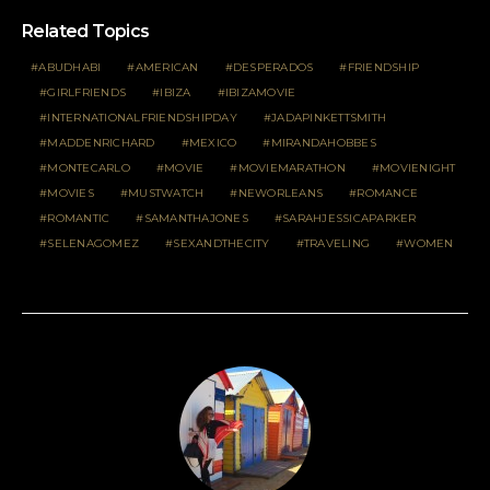
Related Topics
ABUDHABI
AMERICAN
DESPERADOS
FRIENDSHIP
GIRLFRIENDS
IBIZA
IBIZAMOVIE
INTERNATIONALFRIENDSHIPDAY
JADAPINKETTSMITH
MADDENRICHARD
MEXICO
MIRANDAHOBBES
MONTECARLO
MOVIE
MOVIEMARATHON
MOVIENIGHT
MOVIES
MUSTWATCH
NEWORLEANS
ROMANCE
ROMANTIC
SAMANTHAJONES
SARAHJESSICAPARKER
SELENAGOMEZ
SEXANDTHECITY
TRAVELING
WOMEN