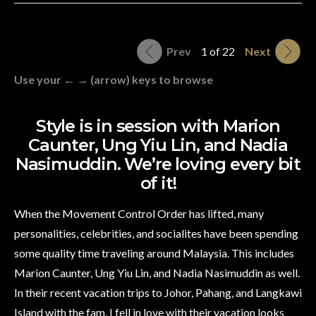
Prev
1 of 22
Next
Use your ← → (arrow) keys to browse
Style is in session with Marion
Caunter, Ung Yiu Lin, and Nadia
Nasimuddin. We’re loving every bit
of it!
When the Movement Control Order has lifted, many
personalities, celebrities, and socialites have been spending
some quality time traveling around Malaysia. This includes
Marion Caunter, Ung Yiu Lin, and Nadia Nasimuddin as well.
In their recent vacation trips to Johor, Pahang, and Langkawi
Island with the fam, I fell in love with their vacation looks